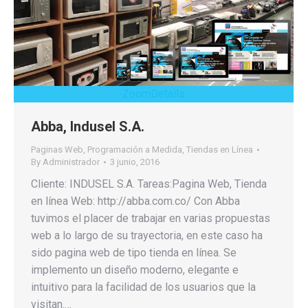
Zoom
Details
Abba, Indusel S.A.
Paginas Web
,
Programación a Medida
,
Tiendas en Línea
By
Administrador
3 junio, 2016
Cliente: INDUSEL S.A. Tareas:Pagina Web, Tienda
en línea Web: http://abba.com.co/ Con Abba
tuvimos el placer de trabajar en varias propuestas
web a lo largo de su trayectoria, en este caso ha
sido pagina web de tipo tienda en línea. Se
implemento un diseño moderno, elegante e
intuitivo para la facilidad de los usuarios que la
visitan.…