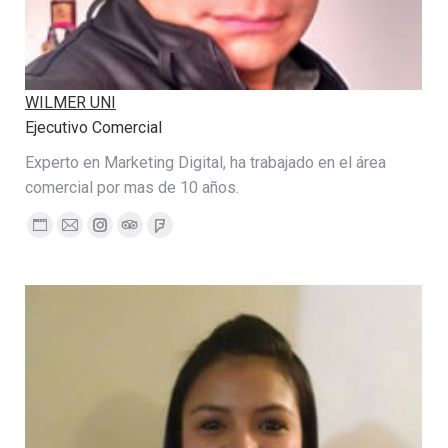
WILMER UNI
Ejecutivo Comercial
Experto en Marketing Digital, ha trabajado en el área
comercial por mas de 10 años.
Personal
E-
Instagram
TripAdvisor
Foursquare
blog
mail
/
website