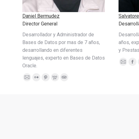
Daniel Bermudez
Salvator
Director General
Desarrol
Desarrollador y Administrador de
Desarrol
Bases de Datos por mas de 7 años,
años, ex
desarrollando en diferentes
y Presta
lenguajes, experto en Bases de Datos
E-
Fa
Oracle.
mail
E-
Flickr
Pinterest
500px
TripAdvisor
mail