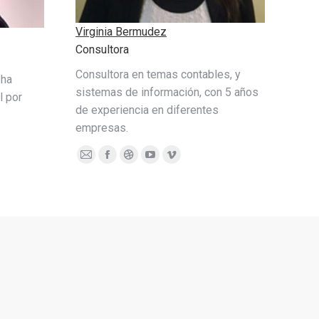
Virginia Bermudez
Consultora
Consultora en temas contables, y
 ha
sistemas de información, con 5 años
l por
de experiencia en diferentes
empresas.
re
E-
Facebook
Dribbble
YouTube
Vimeo
mail