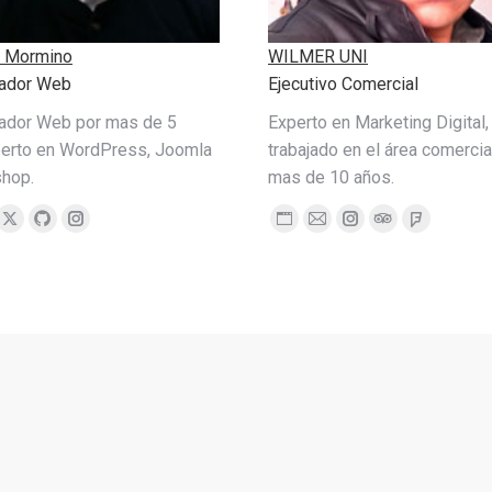
e Mormino
WILMER UNI
lador Web
Ejecutivo Comercial
lador Web por mas de 5
Experto en Marketing Digital,
perto en WordPress, Joomla
trabajado en el área comercia
shop.
mas de 10 años.
cebook
X
Github
Instagram
Personal
E-
Instagram
TripAdvisor
Foursqua
blog
mail
/
website